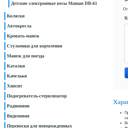
Детские электронные весы Maman DB-61
От
Коляски
К
Автокресла
Кровать-манеж
Стульчики для кормления
Манеж для поезда
Каталки
Качельки
Хипсит
Подогреватель-стерилизатор
Хара
Радионяни
П
Видеоняня
с
В
Переноски для новорожденных