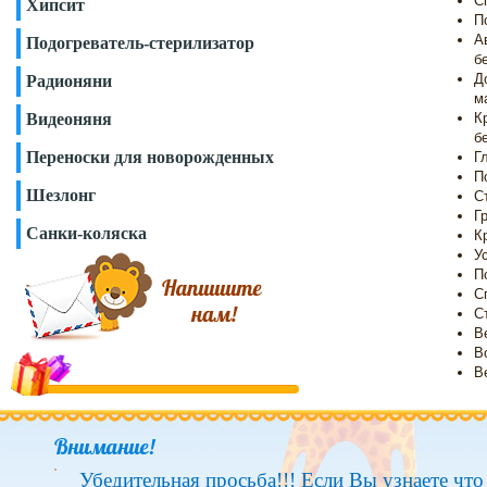
С
Хипсит
П
А
Подогреватель-стерилизатор
б
Д
Радионяни
м
Видеоняня
К
б
Переноски для новорожденных
Г
П
Шезлонг
С
Г
Санки-коляска
К
У
П
С
С
В
В
В
Внимание!
Убедительная просьба!!! Если Вы узнаете чт